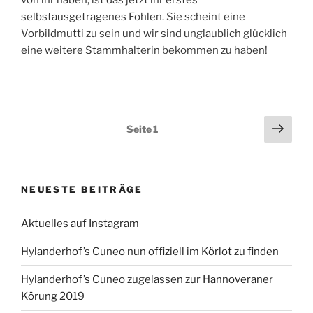
von ihr haben, ist das jetzt ihr erstes
selbstausgetragenes Fohlen. Sie scheint eine
Vorbildmutti zu sein und wir sind unglaublich glücklich
eine weitere Stammhalterin bekommen zu haben!
Seitennummerierung
Näch
Seite
1
Seit
der
Beiträge
NEUESTE BEITRÄGE
Aktuelles auf Instagram
Hylanderhof’s Cuneo nun offiziell im Körlot zu finden
Hylanderhof’s Cuneo zugelassen zur Hannoveraner
Körung 2019