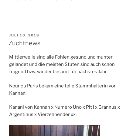
VERÖFFENTLICHT
JULI 10, 2018
AM
Zuchtnews
Mittlerweile sind alle Fohlen gesund und munter
gelandet und die meisten Stuten sind auch schon
tragend bzw. wieder besamt für nächstes Jahr.
Nounou Paris bekam eine tolle Stammhalterin von
Kannan:
Kanani von Kannan x Numero Uno x Pit I x Grannus x
Argentinus x Vierzehnender xx.