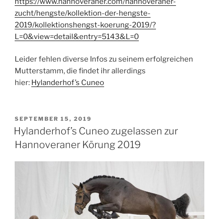
https://www.hannoveraner.com/hannoveraner-
zucht/hengste/kollektion-der-hengste-
2019/kollektionshengst-koerung-2019/?
L=0&view=detail&entry=5143&L=0
Leider fehlen diverse Infos zu seinem erfolgreichen
Mutterstamm, die findet ihr allerdings
hier:
Hylanderhof’s Cuneo
VERÖFFENTLICHT
SEPTEMBER 15, 2019
AM
Hylanderhof’s Cuneo zugelassen zur
Hannoveraner Körung 2019