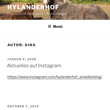
Zum
HYLANDERHOF
Inhalt
Pferdezucht und -sport – Tierarztpraxis
springen
Menü
AUTOR:
SINA
VERÖFFENTLICHT
JANUAR 9, 2026
AM
Aktuelles auf Instagram
https://www.instagram.com/hylanderhof_sinadierking/
VERÖFFENTLICHT
OKTOBER 7, 2019