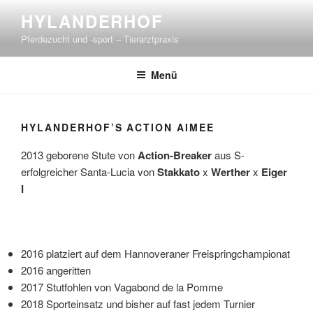
Zum
HYLANDERHOF
Inhalt
Pferdezucht und -sport – Tierarztpraxis
springen
Menü
HYLANDERHOF’S ACTION AIMEE
2013 geborene Stute von
Action-Breaker
aus S-
erfolgreicher Santa-Lucia von
Stakkato
x
Werther
x
Eiger
I
2016 platziert auf dem Hannoveraner Freispringchampionat
2016 angeritten
2017 Stutfohlen von Vagabond de la Pomme
2018 Sporteinsatz und bisher auf fast jedem Turnier