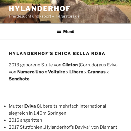
Zum
HYLANDERHOF
Inhalt
Pferdezucht und -sport – Tierarztpraxis
springen
Menü
HYLANDERHOF’S CHICA BELLA ROSA
2013 geborene Stute von
Clinton
(Corrado) aus Eviva
von
Numero Uno
x
Voltaire
x
Libero
x
Grannus
x
Sendbote
Mutter
Eviva
8j. bereits mehrfach international
siegreich in 1.40m Springen
2016 angeritten
2017 Stutfohlen „Hylanderhof’s Daviva“ von Diamant