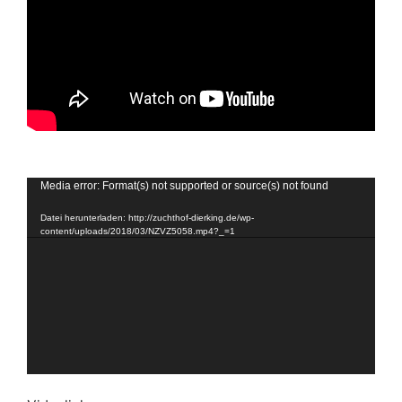
Video-
Media error: Format(s) not supported or source(s) not found
Player
Datei herunterladen: http://zuchthof-dierking.de/wp-
content/uploads/2018/03/NZVZ5058.mp4?_=1