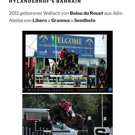
HYLANDERHOF’S BAHRAIN
2011 geborener Wallach von
Balou
du Rouet
aus Adis-
Abeba von
Libero
x
Grannus
x
Sendbote