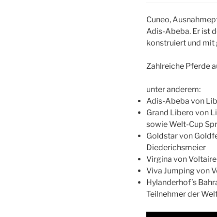
Cuneo, Ausnahmepf
Adis-Abeba. Er ist
konstruiert und mit
Zahlreiche Pferde a
unter anderem:
Adis-Abeba von Lib
Grand Libero von Li
sowie Welt-Cup Spr
Goldstar von Goldfe
Diederichsmeier
Virgina von Voltair
Viva Jumping von Vo
Hylanderhof’s Bahr
Teilnehmer der Wel