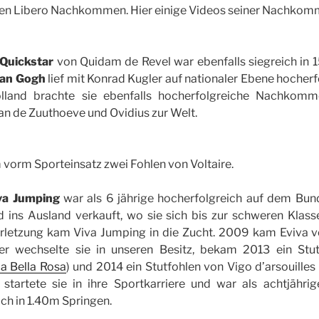
en Libero Nachkommen. Hier einige Videos seiner Nachkom
Quickstar
von Quidam de Revel war ebenfalls siegreich in 1
an Gogh
lief mit Konrad Kugler auf nationaler Ebene hocherf
lland brachte sie ebenfalls hocherfolgreiche Nachkom
an de Zuuthoeve und Ovidius zur Welt.
vorm Sporteinsatz zwei Fohlen von Voltaire.
va Jumping
war als 6 jährige hocherfolgreich auf dem Bu
 ins Ausland verkauft, wo sie sich bis zur schweren Klasse
erletzung kam Viva Jumping in die Zucht. 2009 kam Eviva 
ter wechselte sie in unseren Besitz, bekam 2013 ein Stut
a Bella Rosa
) und 2014 ein Stutfohlen von Vigo d’arsouilles 
g startete sie in ihre Sportkarriere und war als achtjähri
ich in 1.40m Springen.