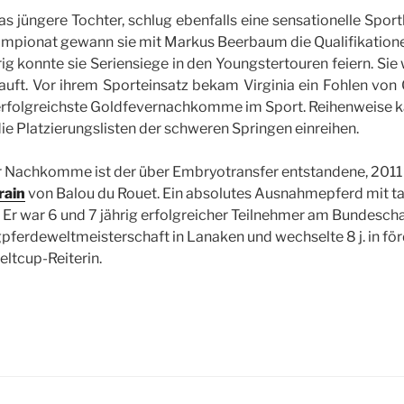
 jüngere Tochter, schlug ebenfalls eine sensationelle Sportka
pionat gewann sie mit Markus Beerbaum die Qualifikatione
hrig konnte sie Seriensiege in den Youngstertouren feiern. Si
auft. Vor ihrem Sporteinsatz bekam Virginia ein Fohlen von
 erfolgreichste Goldfevernachkomme im Sport. Reihenweise ka
ie Platzierungslisten der schweren Springen einreihen.
r Nachkomme ist der über Embryotransfer entstandene, 2011
rain
von Balou du Rouet. Ein absolutes Ausnahmepferd mit ta
 Er war 6 und 7 jährig erfolgreicher Teilnehmer am Bundescha
pferdeweltmeisterschaft in Lanaken und wechselte 8 j. in fö
ltcup-Reiterin.