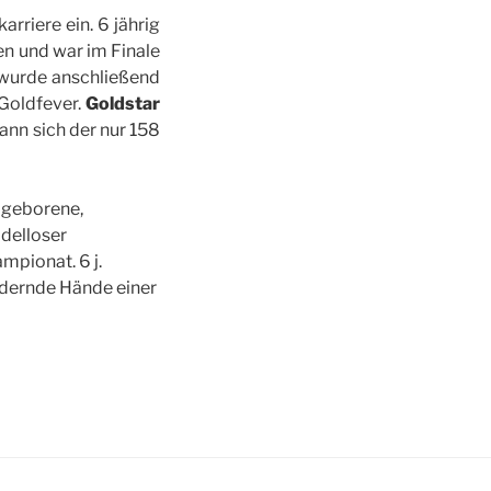
rriere ein. 6 jährig
n und war im Finale
e wurde anschließend
 Goldfever.
Goldstar
nn sich der nur 158
 geborene,
delloser
mpionat. 6 j.
rdernde Hände einer