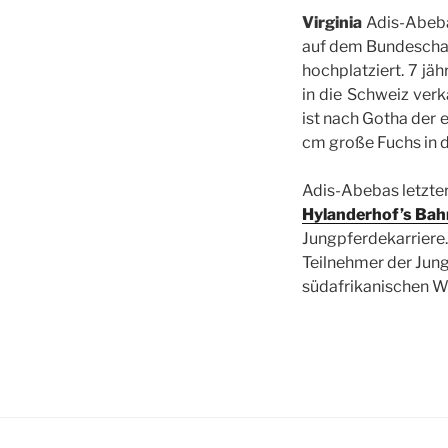
Virginia
Adis-Abebas
auf dem Bundescham
hochplatziert. 7 jä
in die Schweiz verk
ist nach Gotha der
cm große Fuchs in d
Adis-Abebas letzte
Hylanderhof’s Bah
Jungpferdekarriere.
Teilnehmer der Jung
südafrikanischen We