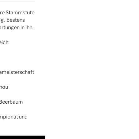
ere Stammstute
g, bestens
rtungen in ihn.
ich:
pameisterschaft
ynou
s Beerbaum
ampionat und