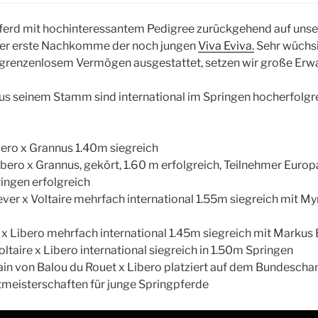
erd mit hochinteressantem Pedigree zurückgehend auf uns
 der erste Nachkomme der noch jungen
Viva Eviva.
Sehr wüchsi
 grenzenlosem Vermögen ausgestattet, setzen wir große Erwa
us seinem Stamm sind international im Springen hocherfolgre
ero x Grannus 1.40m siegreich
bero x Grannus, gekört, 1.60 m erfolgreich, Teilnehmer Euro
ingen erfolgreich
ver x Voltaire mehrfach international 1.55m siegreich mit M
e x Libero mehrfach international 1.45m siegreich mit Marku
ltaire x Libero international siegreich in 1.50m Springen
ain von Balou du Rouet x Libero platziert auf dem Bundesch
tmeisterschaften für junge Springpferde