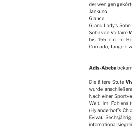
der wenigen gekört
Jankuno
Glance
Grand Lady’s Sohn
Sohn von Voltaire
V
bis 155 cm. In Ho
Cornado, Tangelo v
Adis-Abeba
bekam 
Die ältere Stute
Vi
wurde anschließend
Nach einer Sportv
Welt. Im Fohlenal
(
Hylanderhof’s Chic
Eviva
). Sechsjähri
international siegre