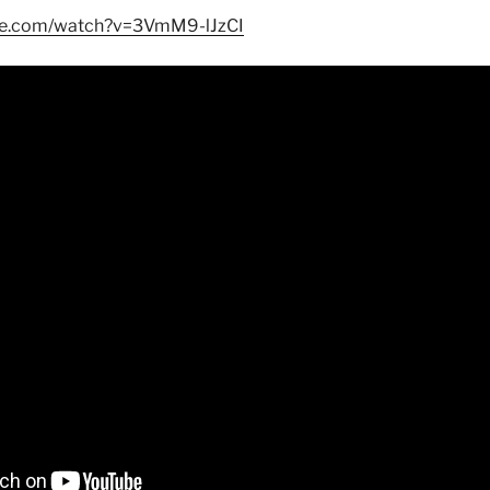
be.com/watch?v=3VmM9-lJzCI