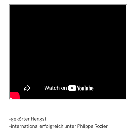
-gekörter Hengst
-international erfolgreich unter Phlippe Rozier