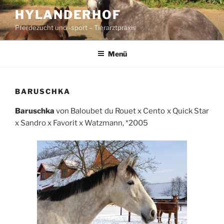
Zum
HYLANDERHOF
Inhalt
Pferdezucht und -sport – Tierarztpraxis
springen
Menü
BARUSCHKA
Baruschka
von Baloubet du Rouet x Cento x Quick Star
x Sandro x Favorit x Watzmann, *2005