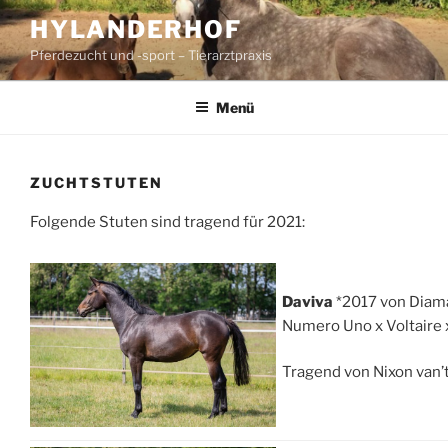
Zum
HYLANDERHOF
Inhalt
Pferdezucht und -sport – Tierarztpraxis
springen
Menü
ZUCHTSTUTEN
Folgende Stuten sind tragend für 2021:
Daviva
*2017 von Diama
Numero Uno x Voltaire 
Tragend von Nixon van’