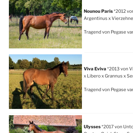
Nounou Paris
*2012 von
Argentinus x Vierzehn
Tragend von Pegase van
Viva Eviva
*2013 von Vi
x Libero x Grannus x S
Tragend von Pegase van
Ulysses
*2017 von Unto