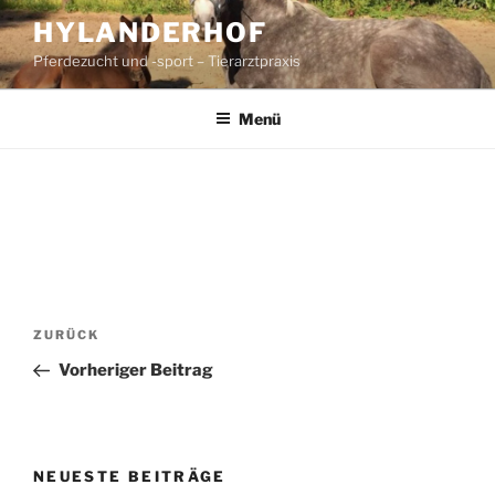
Zum
HYLANDERHOF
Inhalt
Pferdezucht und -sport – Tierarztpraxis
springen
Menü
Beitragsnavigation
Vorheriger
ZURÜCK
Beitrag
Vorheriger Beitrag
NEUESTE BEITRÄGE