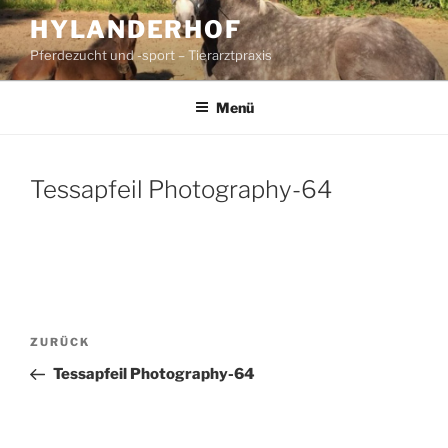
Zum
HYLANDERHOF
Inhalt
Pferdezucht und -sport – Tierarztpraxis
springen
Menü
Tessapfeil Photography-64
Beitragsnavigation
Vorheriger
ZURÜCK
Beitrag
Tessapfeil Photography-64