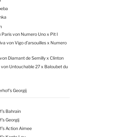
beba
hka
n
Paris von Numero Uno x Pit I
iva von Vigo d’arsouilles x Numero
von Diamant de Semilly x Clinton
 von Untouchable 27 x Baloubet du
rhof’s Georgij
f’s Bahrain
’s Georgij
f’s Action Aimee
f’s Kanta Lou