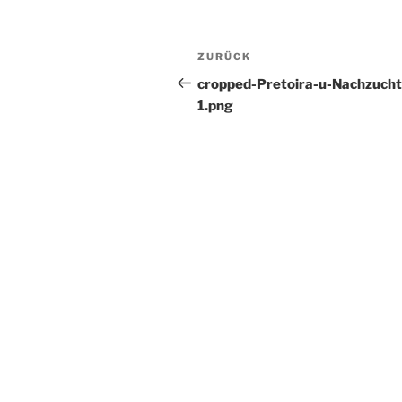
Beitragsnavigation
Vorheriger
ZURÜCK
Beitrag
cropped-Pretoira-u-Nachzucht
1.png