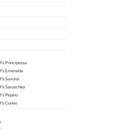
’s Principessa
f’s Emeralda
f’s Savona
f’s Saruschka
f’s Pepino
f’s Cuneo
n
a