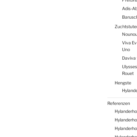
Adis-A
Barusc
Zuchtstute
Nounou 
Viva Ev
Uno
Daviva 
Ulysses
Rouet
Hengste
Hylande
Referenzen
Hylanderho
Hylanderhof
Hylanderho
Hylanderho