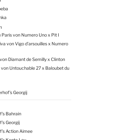
beba
hka
n
Paris von Numero Uno x Pit I
iva von Vigo d’arsouilles x Numero
von Diamant de Semilly x Clinton
 von Untouchable 27 x Baloubet du
rhof’s Georgij
f’s Bahrain
’s Georgij
f’s Action Aimee
f’s Kanta Lou