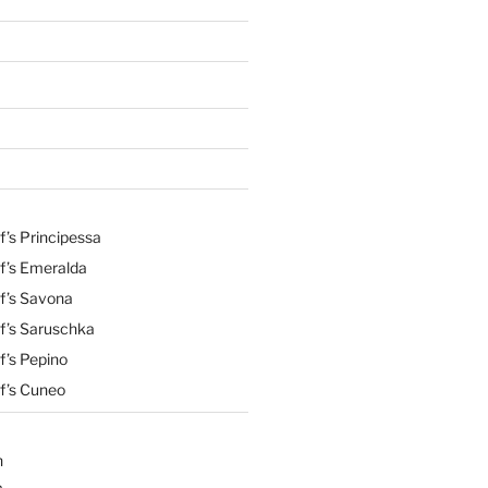
’s Principessa
f’s Emeralda
f’s Savona
f’s Saruschka
f’s Pepino
f’s Cuneo
n
a