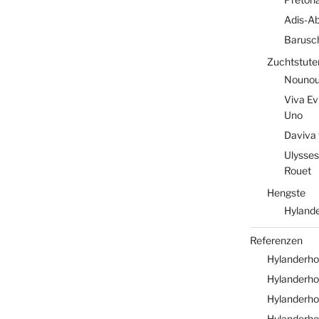
Adis-A
Barusc
Zuchtstute
Nounou 
Viva Ev
Uno
Daviva 
Ulysses
Rouet
Hengste
Hylande
Referenzen
Hylanderho
Hylanderhof
Hylanderho
Hylanderho