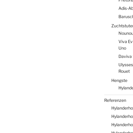
Adis-A
Barusc
Zuchtstute
Nounou 
Viva Ev
Uno
Daviva 
Ulysses
Rouet
Hengste
Hylande
Referenzen
Hylanderho
Hylanderhof
Hylanderho
Hylanderho