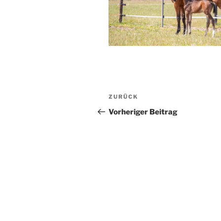
Beitragsnavigation
Vorheriger
ZURÜCK
Beitrag
Vorheriger Beitrag