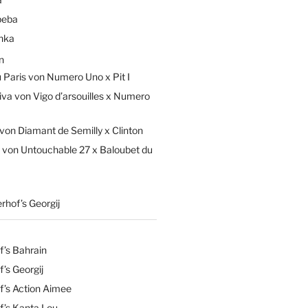
beba
hka
n
Paris von Numero Uno x Pit I
iva von Vigo d’arsouilles x Numero
von Diamant de Semilly x Clinton
 von Untouchable 27 x Baloubet du
rhof’s Georgij
f’s Bahrain
’s Georgij
f’s Action Aimee
f’s Kanta Lou