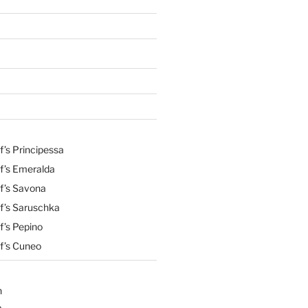
’s Principessa
f’s Emeralda
f’s Savona
f’s Saruschka
f’s Pepino
f’s Cuneo
n
a