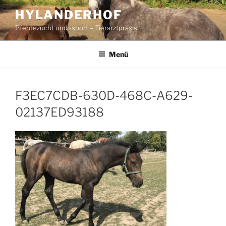
Zum
HYLANDERHOF
Inhalt
Pferdezucht und -sport – Tierarztpraxis
springen
Menü
F3EC7CDB-630D-468C-A629-
02137ED93188