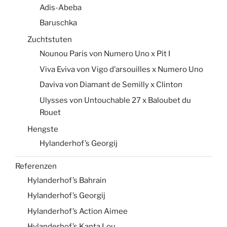
Adis-Abeba
Baruschka
Zuchtstuten
Nounou Paris von Numero Uno x Pit I
Viva Eviva von Vigo d’arsouilles x Numero Uno
Daviva von Diamant de Semilly x Clinton
Ulysses von Untouchable 27 x Baloubet du
Rouet
Hengste
Hylanderhof’s Georgij
Referenzen
Hylanderhof’s Bahrain
Hylanderhof’s Georgij
Hylanderhof’s Action Aimee
Hylanderhof’s Kanta Lou