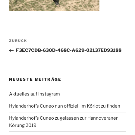
Beitragsnavigation
Vorheriger
ZURÜCK
Beitrag
F3EC7CDB-630D-468C-A629-02137ED93188
NEUESTE BEITRÄGE
Aktuelles auf Instagram
Hylanderhof’s Cuneo nun offiziell im Körlot zu finden
Hylanderhof’s Cuneo zugelassen zur Hannoveraner
Körung 2019