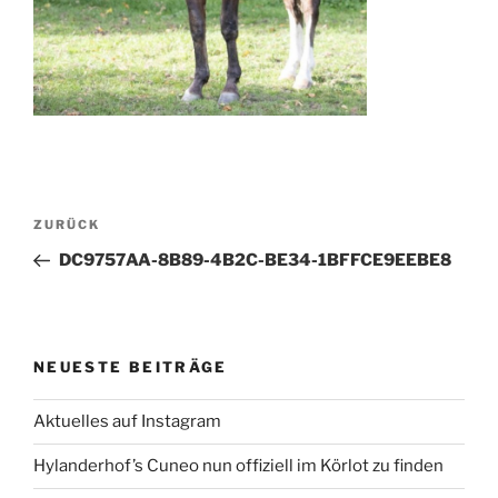
Beitragsnavigation
Vorheriger
ZURÜCK
Beitrag
DC9757AA-8B89-4B2C-BE34-1BFFCE9EEBE8
NEUESTE BEITRÄGE
Aktuelles auf Instagram
Hylanderhof’s Cuneo nun offiziell im Körlot zu finden