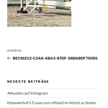
Beitragsnavigation
Vorheriger
ZURÜCK
Beitrag
BEC81E12-C2A6-4BA3-87DF-58DABDF750D1
NEUESTE BEITRÄGE
Aktuelles auf Instagram
Hylanderhof’s Cuneo nun offiziell im Körlot zu finden