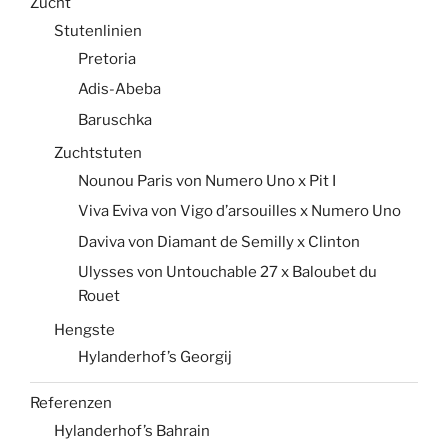
Zucht
Stutenlinien
Pretoria
Adis-Abeba
Baruschka
Zuchtstuten
Nounou Paris von Numero Uno x Pit I
Viva Eviva von Vigo d’arsouilles x Numero Uno
Daviva von Diamant de Semilly x Clinton
Ulysses von Untouchable 27 x Baloubet du
Rouet
Hengste
Hylanderhof’s Georgij
Referenzen
Hylanderhof’s Bahrain