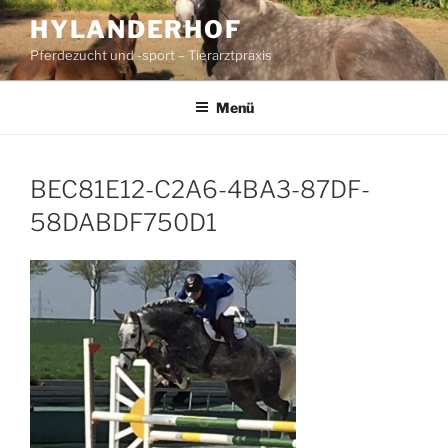
Zum
HYLANDERHOF
Inhalt
Pferdezucht und -sport – Tierarztpraxis
springen
Menü
BEC81E12-C2A6-4BA3-87DF-
58DABDF750D1