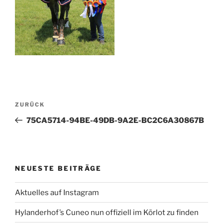
Beitragsnavigation
Vorheriger
ZURÜCK
Beitrag
75CA5714-94BE-49DB-9A2E-BC2C6A30867B
NEUESTE BEITRÄGE
Aktuelles auf Instagram
Hylanderhof’s Cuneo nun offiziell im Körlot zu finden