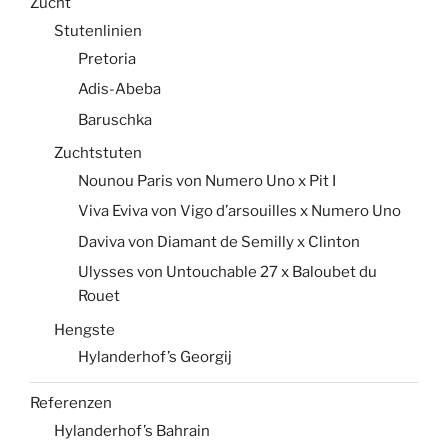
Zucht
Stutenlinien
Pretoria
Adis-Abeba
Baruschka
Zuchtstuten
Nounou Paris von Numero Uno x Pit I
Viva Eviva von Vigo d’arsouilles x Numero Uno
Daviva von Diamant de Semilly x Clinton
Ulysses von Untouchable 27 x Baloubet du
Rouet
Hengste
Hylanderhof’s Georgij
Referenzen
Hylanderhof’s Bahrain