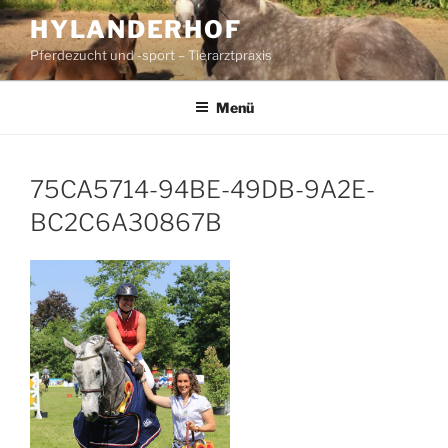
Zum
HYLANDERHOF
Inhalt
Pferdezucht und -sport – Tierarztpraxis
springen
Menü
75CA5714-94BE-49DB-9A2E-
BC2C6A30867B