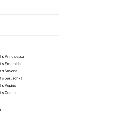
’s Principessa
f’s Emeralda
f’s Savona
f’s Saruschka
f’s Pepino
f’s Cuneo
n
a