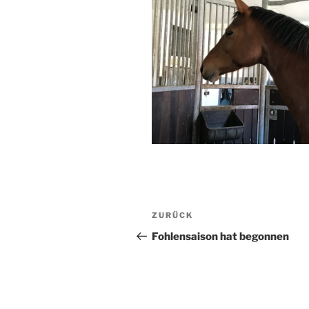
Beitragsnavigation
Vorheriger
ZURÜCK
Beitrag
Fohlensaison hat begonnen