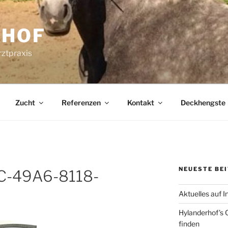
RHOF
rztpraxis
Zucht
Referenzen
Kontakt
Deckhengste
NEUESTE BE
C-49A6-8118-
C
Aktuelles auf 
Hylanderhof’s C
finden