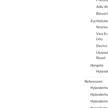
Adis-A
Barusc
Zuchtstute
Nounou 
Viva Ev
Uno
Daviva 
Ulysses
Rouet
Hengste
Hylande
Referenzen
Hylanderho
Hylanderhof
Hylanderho
Hylanderho