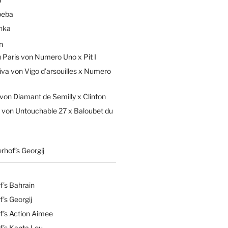
beba
hka
n
Paris von Numero Uno x Pit I
iva von Vigo d’arsouilles x Numero
von Diamant de Semilly x Clinton
 von Untouchable 27 x Baloubet du
rhof’s Georgij
f’s Bahrain
’s Georgij
f’s Action Aimee
f’s Kanta Lou