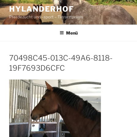
Zum
HYLANDERHOF
Inhalt
Pferdezucht und -sport – Tierarztpraxis
springen
Menü
70498C45-013C-49A6-8118-
19F7693D6CFC