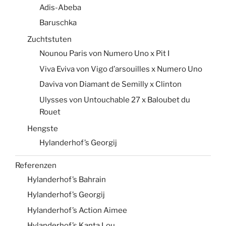
Adis-Abeba
Baruschka
Zuchtstuten
Nounou Paris von Numero Uno x Pit I
Viva Eviva von Vigo d’arsouilles x Numero Uno
Daviva von Diamant de Semilly x Clinton
Ulysses von Untouchable 27 x Baloubet du
Rouet
Hengste
Hylanderhof’s Georgij
Referenzen
Hylanderhof’s Bahrain
Hylanderhof’s Georgij
Hylanderhof’s Action Aimee
Hylanderhof’s Kanta Lou