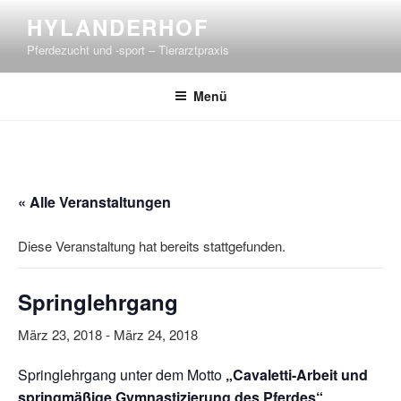
Zum
HYLANDERHOF
Inhalt
Pferdezucht und -sport – Tierarztpraxis
springen
Menü
« Alle Veranstaltungen
Diese Veranstaltung hat bereits stattgefunden.
Springlehrgang
März 23, 2018
-
März 24, 2018
Springlehrgang unter dem Motto
„Cavaletti-Arbeit und
springmäßige Gymnastizierung des Pferdes“